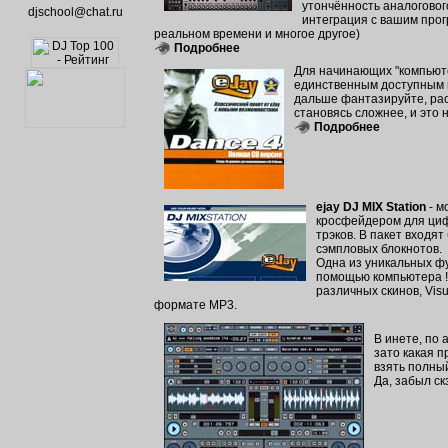
утончённость аналоговог
djschool@chat.ru
интеграция с вашим прог
реальном времени и многое другое)
Подробнее
Для начинающих "компьюте
единственным доступным и
дальше фантазируйте, рас
становясь сложнее, и это 
Подробнее
ejay DJ MIX Station
- м
кросфейдером для циф
трэков. В пакет входя
сэмпловых блокнотов.
Одна из уникальных фу
помощью компьютера ! 
различных скинов, Vis
формате MP3.
В инете, по 
зато какая п
взять полный
Да, забыл ск