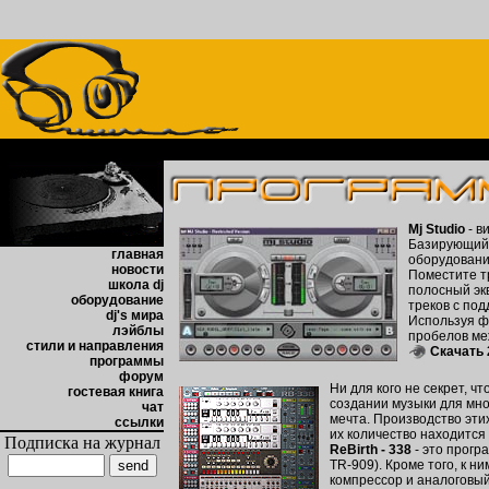
Mj Studio
- в
Базирующийс
главная
оборудовани
новости
Поместите тр
школа dj
полосный эк
оборудование
треков с по
dj's мира
Используя ф
лэйблы
пробелов ме
стили и направления
Cкачать 
программы
форум
Ни для кого не секрет, ч
гостевая книга
создании музыки для мно
чат
мечта. Производство эти
ссылки
их количество находится
Подписка на журнал
ReBirth - 338
- это прог
TR-909). Кроме того, к 
компрессор и аналоговый